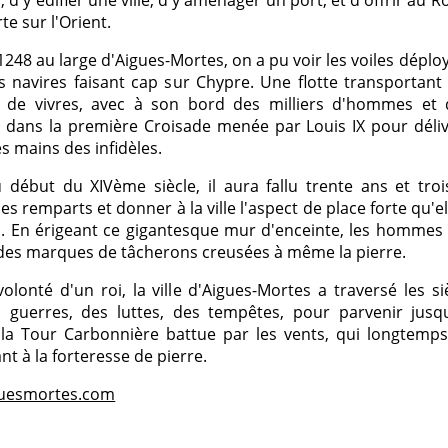
, d'y édifier une ville, d'y aménager un port, et d'offrir au
te sur l'Orient.
1248 au large d'Aigues-Mortes, on a pu voir les voiles déplo
s navires faisant cap sur Chypre. Une flotte transportan
 de vivres, avec à son bord des milliers d'hommes et
dans la première Croisade menée par Louis IX pour délivr
s mains des infidèles.
 début du XIVème siècle, il aura fallu trente ans et troi
les remparts et donner à la ville l'aspect de place forte qu'e
i. En érigeant ce gigantesque mur d'enceinte, les hommes 
, des marques de tâcherons creusées à même la pierre.
olonté d'un roi, la ville d'Aigues-Mortes a traversé les siè
 guerres, des luttes, des tempêtes, pour parvenir jusq
 la Tour Carbonnière battue par les vents, qui longtemps 
t à la forteresse de pierre.
guesmortes.com