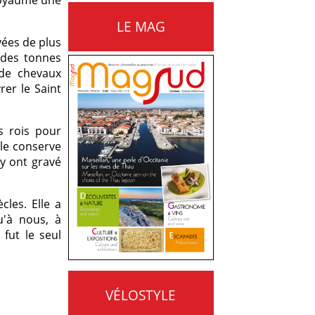
 Royaume une
LE MAG
yées de plus
t des tonnes
 de chevaux
er le Saint
s rois pour
lle conserve
y ont gravé
cles. Elle a
u'à nous, à
fut le seul
VÉLOSTYLE