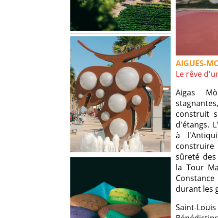
AIGUES-M
Le rêve d'u
Aigas Mò
stagnantes
construit 
d'étangs. L
à l'Antiqu
construire
sûreté des
la Tour Ma
Constance
durant les 
Saint-Louis