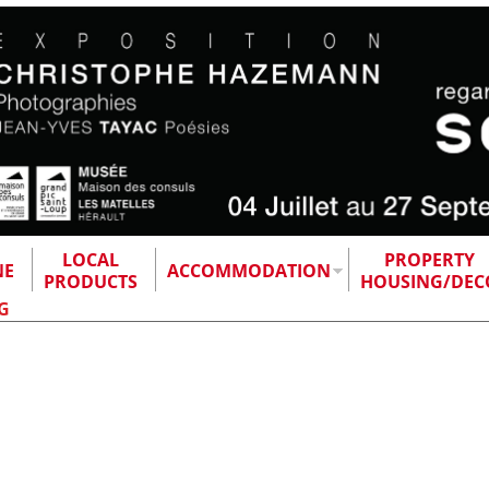
LOCAL
PROPERTY
NE
ACCOMMODATION
PRODUCTS
HOUSING/DEC
G