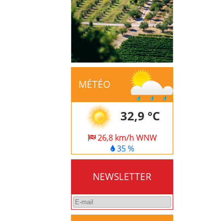
MÉTÉO
32,9 °C
26,8 km/h WNW
35 %
NEWSLETTER