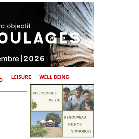
LEISURE
WELL BEING
O