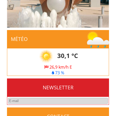
MÉTÉO
30,1 °C
26,9 km/h E
73 %
NEWSLETTER