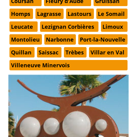
Coursan
Fleury d'Aude
Gruissan
Homps
Lagrasse
Lastours
Le Somail
Leucate
Lezignan Corbières
Limoux
Montolieu
Narbonne
Port-la-Nouvelle
Quillan
Saissac
Trèbes
Villar en Val
Villeneuve Minervois