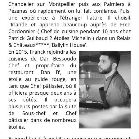
Chandelier sur Montpellier puis aux Palmiers à
Pézenas où rapidement on lui fait confiance. Puis,
une expérience à l'étranger l'attire. Il choisit
l'Irlande et apprend beaucoup auprès de Fred
Cordonnier ( Chef de cuisine pendant 10 ans chez
Patrick Guilbaud 2 étoiles Michelin ) dans un Relais
& Châteaux*****,'Ballyfin House'.
En 2015, Franck rejoindra les
cuisines de Dan Bessoudo
Chef et propriétaire du
restaurant 'Dan B', une
étoile au guide rouge, en
tant que Chef pâtissier, où il
officiera presque deux ans à
ses côtés. Il occupera
plusieurs postes par la suite
de Sous-chef et Chef
pâtissier dans de nombreux
étoilés.
Aujourd'hui, il franchit un nouveau pas en ouvrant