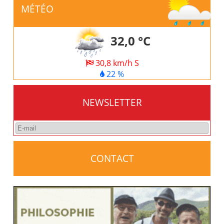
MÉTÉO
32,0 °C
30,8 km/h S
22 %
NEWSLETTER
CONTACT