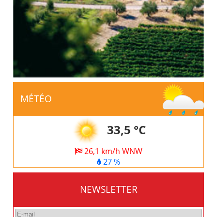
MÉTÉO
33,5 °C
26,1 km/h WNW
27 %
NEWSLETTER