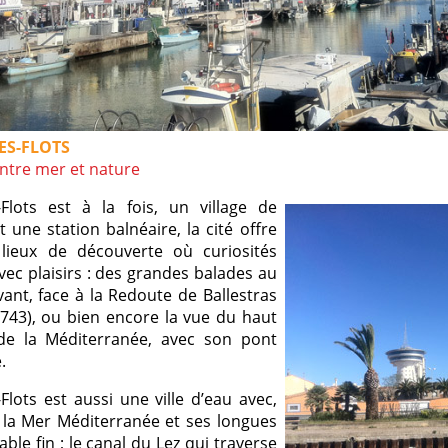
ES-FLOTS
entre mer et nature
s-Flots est à la fois, un village de
 une station balnéaire, la cité offre
lieux de découverte où curiosités
ec plaisirs : des grandes balades au
ant, face à la Redoute de Ballestras
1743), ou bien encore la vue du haut
e la Méditerranée, avec son pont
.
-Flots est aussi une ville d’eau avec,
, la Mer Méditerranée et ses longues
able fin ; le canal du Lez qui traverse