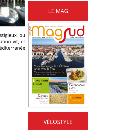
LE MAG
stigieux, ou
tion vit, et
Méditerranée
VÉLOSTYLE