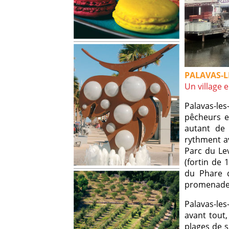
PALAVAS-L
Un village 
Palavas-le
pêcheurs et
autant de 
rythment av
Parc du Lev
(fortin de 
du Phare d
promenade
Palavas-les
avant tout
plages de s