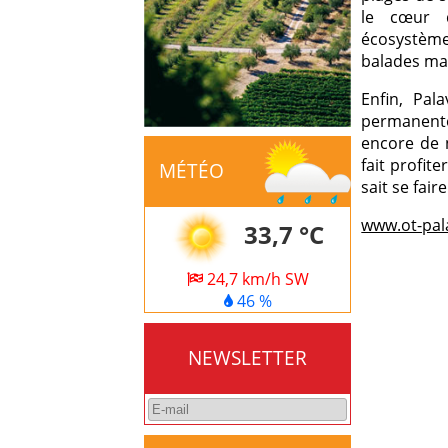
le cœur d
écosystème
balades ma
Enfin, Pal
permanente,
encore de n
fait profit
MÉTÉO
sait se fair
www.ot-pal
33,7 °C
24,7 km/h SW
46 %
NEWSLETTER