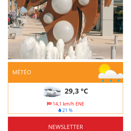
MÉTÉO
29,3 °C
14,1 km/h ENE
21 %
NEWSLETTER