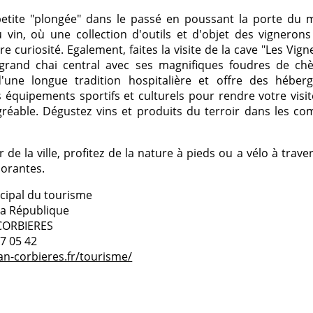
etite "plongée" dans le passé en poussant la porte du 
 vin, où une collection d'outils et d'objet des vignerons
tre curiosité. Egalement, faites la visite de la cave "Les Vign
grand chai central avec ses magnifiques foudres de chèn
'une longue tradition hospitalière et offre des hébe
s équipements sportifs et culturels pour rendre votre visi
gréable. Dégustez vins et produits du terroir dans les c
ur de la ville, profitez de la nature à pieds ou a vélo à trave
dorantes.
cipal du tourisme
la République
CORBIERES
27 05 42
an-corbieres.fr/tourisme/