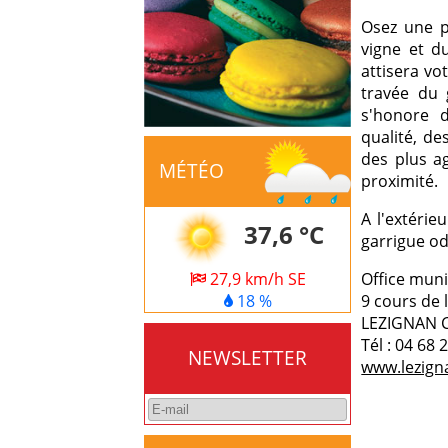
Osez une p
vigne et du
attisera vo
travée du 
s'honore d
qualité, de
des plus a
MÉTÉO
proximité.
A l'extérie
37,6 °C
garrigue o
27,9 km/h SE
Office muni
18 %
9 cours de 
LEZIGNAN 
Tél : 04 68 
NEWSLETTER
www.lezign