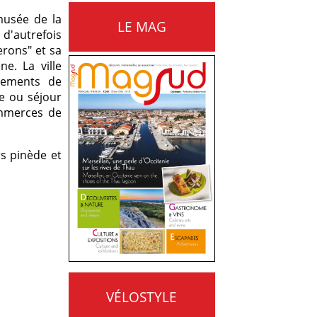
musée de la
LE MAG
 d'autrefois
erons" et sa
e. La ville
rgements de
te ou séjour
ommerces de
rs pinède et
VÉLOSTYLE